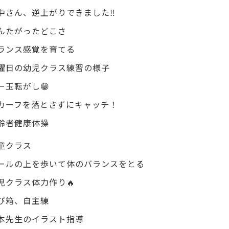
中さん、逆上がりできました‼️
んたがったどこさ
ランス感覚を育てる
曜日の幼児クラス練習の様子
ー玉転がし😁
カーフを落とさずにキャッチ！
齢者健康体操
童クラス
ールの上を歩いて体のバランスをとる
児クラス体力作り🔥
び箱、自主練
本先生のイラスト指導