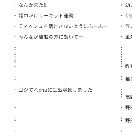
なんか来た‼️
幼
雑巾がけサーキット運動
伊
ティッシュを落とさないようにふーふー
浮
みんなが風船の方に動いてー
風
教
毎
ゴジてれchuに生出演致しました
高
野
野