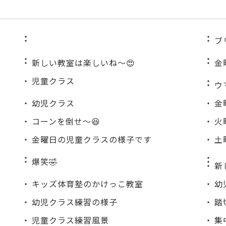
ブ
新しい教室は楽しいね〜😍
金
児童クラス
ウ
幼児クラス
金
コーンを倒せ〜😆
火
金曜日の児童クラスの様子です
土
爆笑🤣
新
キッズ体育塾のかけっこ教室
幼
幼児クラス練習の様子
踏
児童クラス練習風景
集