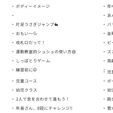
ボディーイメージ
年
あ
片足うさぎジャンプ🐇
バ
おもい〜💦
金
改札口だって！
ビ
運動教室的シュシュの使い方😅
ス
しっぽとりゲーム
高
練習前に🤭
児
児童コース
ボ
幼児クラス
幼
2人で息を合わせて進もう！
跳
年長さん、8段にチャレンジ‼️
菅