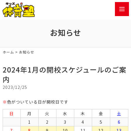
toggl
navig
お知らせ
ホーム
> お知らせ
2024年1月の開校スケジュールのご案
内
2023/12/25
※
色がついている日が開校日です
日
月
火
水
木
金
土
1
2
3
4
5
6
7
8
9
10
11
12
13